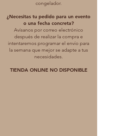
congelador.
¿Necesitas tu pedido para un evento
o una fecha concreta?
Avísanos por correo electrónico
después de realizar la compra e
intentaremos programar el envío para
la semana que mejor se adapte a tus
necesidades.
TIENDA ONLINE NO DISPONIBLE
Mi cuenta
Seguimiento de pedidos
Cesta
Mostrar precios en:
EUR