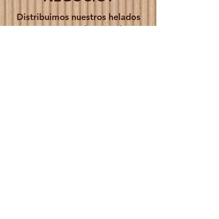
Distribuimos nuestros helados
a supermercados, tiendas
ecológicas, cafeterías,
restaurantes, hoteles y
heladerías. ¡Contáctanos y te
informaremos sin compromiso!
Tipo de consulta
*
Negocio / evento
Información sobre ingredientes, alérgenos...
Incidencia
Otra consulta