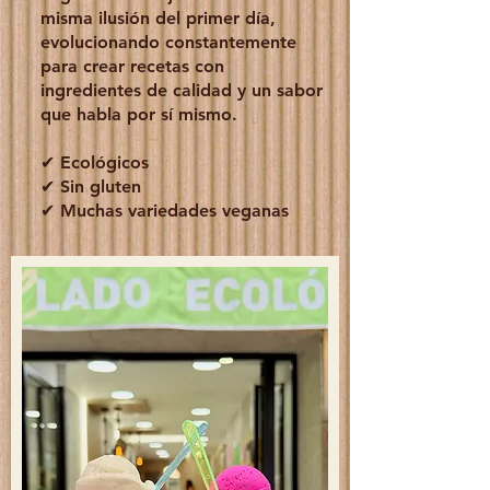
misma ilusión del primer día,
evolucionando constantemente
para crear recetas con
ingredientes de calidad y un sabor
que habla por sí mismo.
✔ Ecológicos
✔ Sin gluten
✔ Muchas variedades veganas
Trabajamos con ingredientes
ecológicos certificados, avalados por
los sellos de Agricultura Ecológica de
la Unión Europea y CRAEGA.
Queremos que cada sabor sepa
exactamente a lo que tiene que
saber.